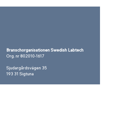
Branschorganisationen Swedish Labtech
Org. nr
802010-1617
Sjudargårdsvägen 35
193 31 Sigtuna
Navigering
Om o
ss
Event
Fokusgrupper
Dokument
Kontakt