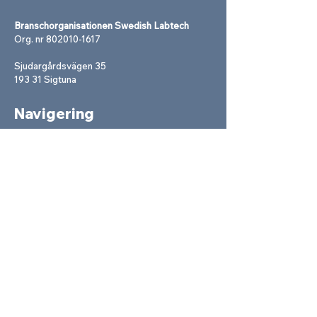
Branschorganisationen Swedish Labtech
Org. nr
802010-1617
Sjudargårdsvägen 35
193 31 Sigtuna
Navigering
Om o
ss
Event
Fokusgrupper
Dokument
Kontakt
Bli med
lem
Integritetspolicy
Följ oss