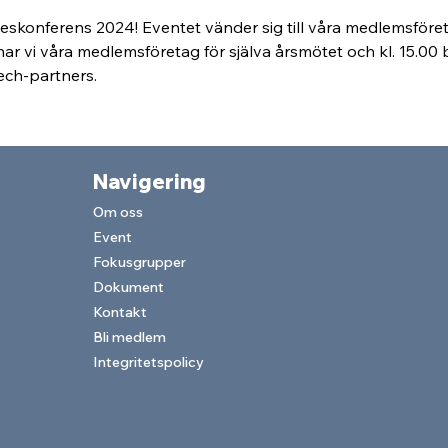
konferens 2024! Eventet vänder sig till våra medlemsföre
nar vi våra medlemsföretag för själva årsmötet och kl. 15.00
ch-partners. 
Navigering
Om o
ss
Event
Fokusgrupper
Dokument
Kontakt
Bli med
lem
Integritetspolicy