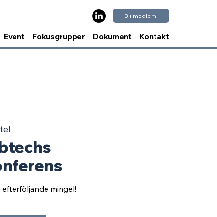
Bli medlem
Event
Fokusgrupper
Dokument
Kontakt
tel
btechs
onferens
fterföljande mingel!