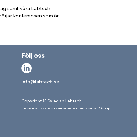
tag samt våra Labtech 
 börjar konferensen som är 
Följ oss
info@labtech.se
Copyright © Swedish Labtech
Hemsidan skapad i samarbete med Kram
ar Group