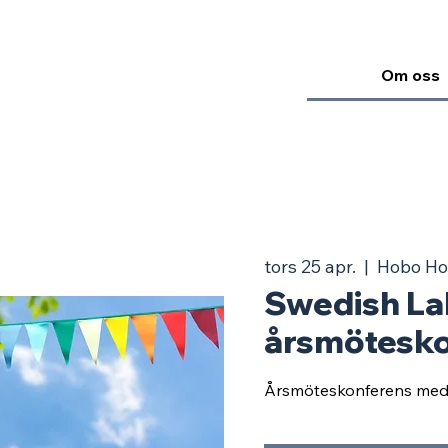
Om oss
tors 25 apr.
  |  
Hobo Ho
Swedish La
årsmötesk
Årsmöteskonferens med e