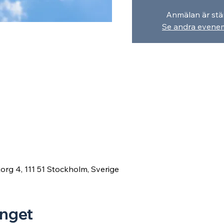
Anmälan är st
Se andra even
rg 4, 111 51 Stockholm, Sverige
nget