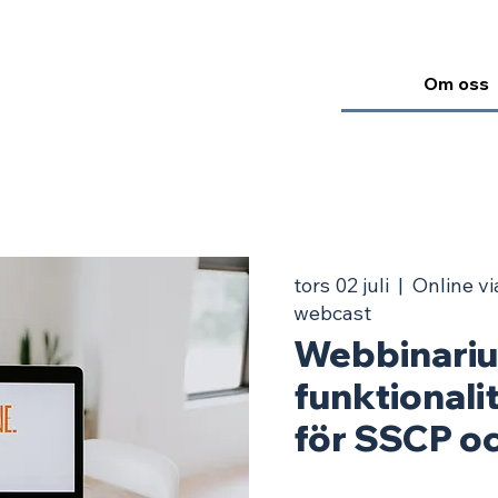
Om oss
tors 02 juli
  |  
Online v
webcast
Webbinariu
funktional
för SSCP o