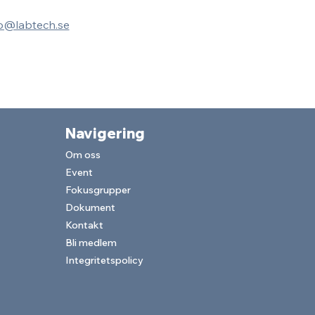
fo@labtech.se
Navigering
Om o
ss
Event
Fokusgrupper
Dokument
Kontakt
Bli med
lem
Integritetspolicy