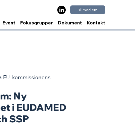
Bli medlem
Event
Fokusgrupper
Dokument
Kontakt
ia EU-kommissionens
m: Ny
itet i EUDAMED
ch SSP