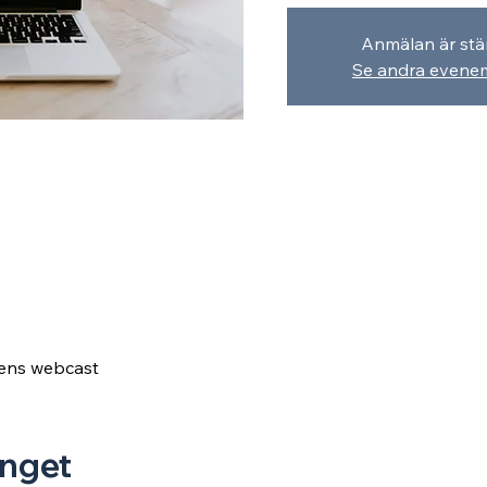
Anmälan är st
Se andra even
ens webcast
nget