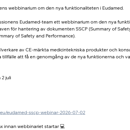
ens webbinarium om den nya funktionaliteten i Eudamed.
missionens Eudamed-team ett webbinarium om den nya funkti
raven för hantering av dokumenten SSCP (Summary of Safety 
mmary of Safety and Performance).
l tillverkare av CE-märkta medicintekniska produkter och kon
ra tillfälle att få en genomgång av de nya funktionerna och 
 juli 
a.eu/eudamed-sscp-webinar-2026-07-02
x innan webbinariet startar 💻