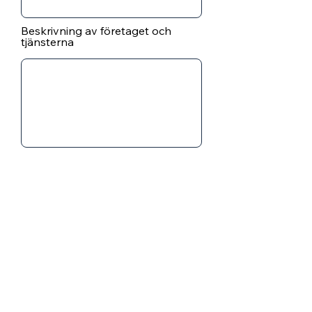
Beskrivning av företaget och
tjänsterna
Jag godkänner Swedish Labtechs
Villkor och Integritetspolicy
Skicka